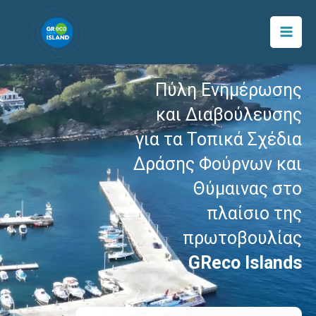
Μετάβαση
περιεχόμενο
στο
περιεχόμενο
Πύλη Ενημέρωσης
και Διαβούλευσης
για τα Τοπικά Σχέδια
Δράσης Φούρνων και
Θύμαινας στο
πλαίσιο της
πρωτοβουλίας
GReco Islands