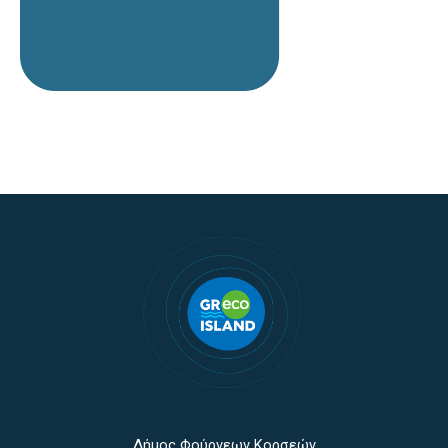
Δήμος Φούρνεων Κορσεών